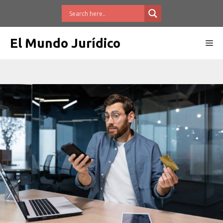
Saltar
al
contenido
El Mundo Jurídico
Me