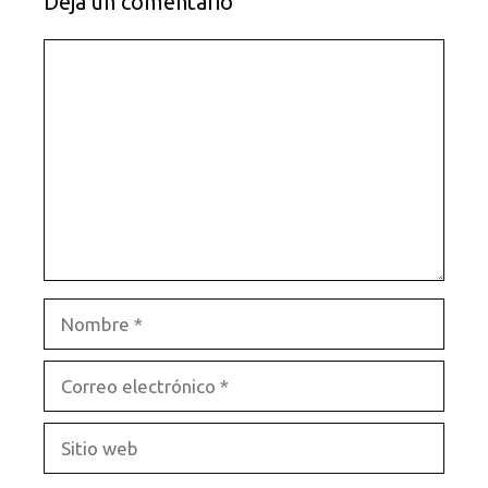
Dejá un comentario
Comentario
Nombre
Correo
electrónico
Sitio
web