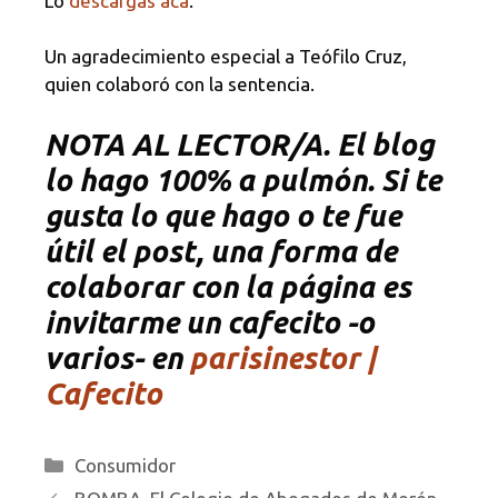
Lo
descargas acá
.
Un agradecimiento especial a Teófilo Cruz,
quien colaboró con la sentencia.
NOTA
AL LECTOR/A. El blog
lo hago 100% a pulmón. Si te
gusta lo que hago o te fue
útil el post, una forma de
colaborar con la página es
invitarme un cafecito -o
varios- en
parisinestor |
Cafecito
Categorías
Consumidor