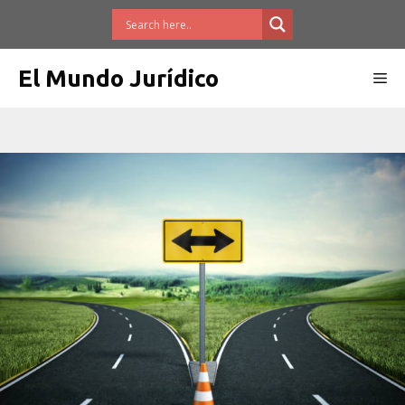
Saltar
al
contenido
El Mundo Jurídico
Me