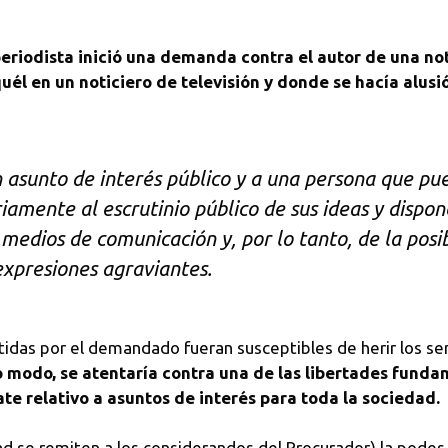
riodista inició una demanda contra el autor de una not
quél en un noticiero de televisión y donde se hacía alusi
n asunto de interés público y a una persona que pu
iamente al escrutinio público de sus ideas y dispo
 medios de comunicación y, por lo tanto, de la posi
 expresiones agraviantes.
tidas por el demandado fueran susceptibles de herir los sen
o modo, se atentaría contra una de las libertades funda
te relativo a asuntos de interés para toda la sociedad.
ad se remiten a los considerandos del Procurador) la pode