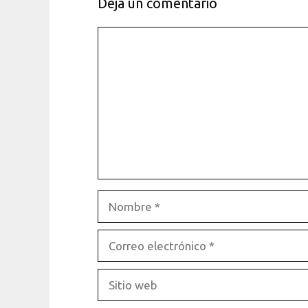
Dejá un comentario
Comentario
Nombre
Correo
electrónico
Sitio
web