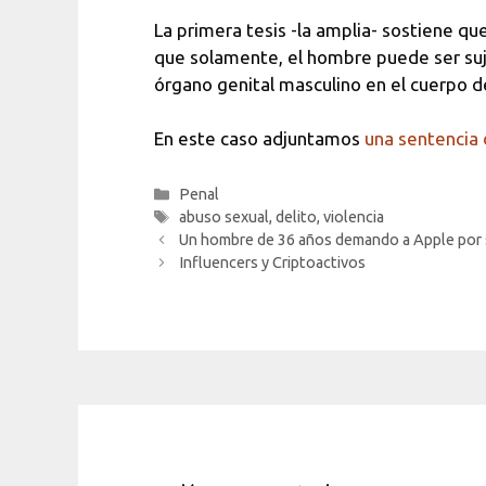
La primera tesis -la amplia- sostiene qu
que solamente, el hombre puede ser suje
órgano genital masculino en el cuerpo d
En este caso adjuntamos
una sentencia 
Categorías
Penal
Etiquetas
abuso sexual
,
delito
,
violencia
Un hombre de 36 años demando a Apple por s
Influencers y Criptoactivos