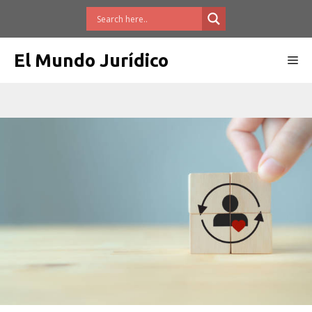
Saltar
al
contenido
El Mundo Jurídico
Me