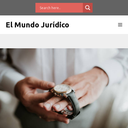
Saltar
al
contenido
El Mundo Jurídico
Me