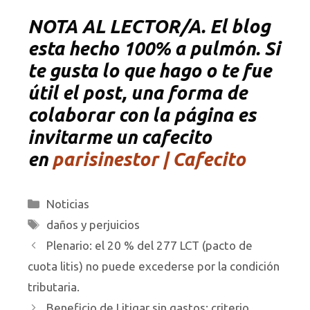
NOTA
AL LECTOR/A. El blog
esta hecho 100% a pulmón. Si
te gusta lo que hago o te fue
útil el post, una forma de
colaborar con la página es
invitarme un cafecito
en
parisinestor | Cafecito
Categorías
Noticias
Etiquetas
daños y perjuicios
Plenario: el 20 % del 277 LCT (pacto de
cuota litis) no puede excederse por la condición
tributaria.
Beneficio de Litigar sin gastos: criterio