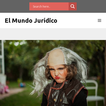
Saltar
al
contenido
El Mundo Jurídico
Me