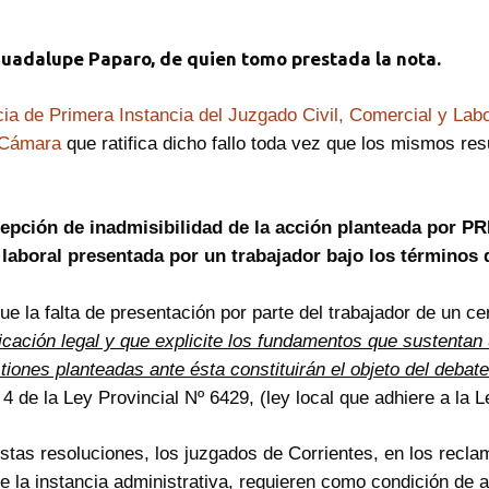
Guadalupe Paparo, de quien tomo prestada la nota.
ia de Primera Instancia del Juzgado Civil, Comercial y Labo
 Cámara
que ratifica dicho fallo toda vez que los mismos r
excepción de inadmisibilidad de la acción planteada por
aboral presentada por un trabajador bajo los términos d
ue la falta de presentación por parte del trabajador de un ce
icación legal y que explicite los fundamentos que sustentan u
iones planteadas ante ésta constituirán el objeto del debate 
. 4 de la Ley Provincial Nº 6429, (ley local que adhiere a la
estas resoluciones, los juzgados de Corrientes, en los recl
e la instancia administrativa, requieren como condición de a