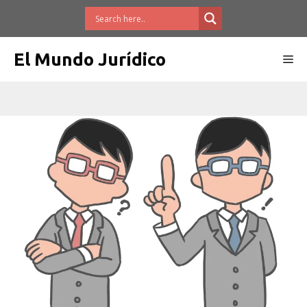
Saltar
al
contenido
El Mundo Jurídico
Me