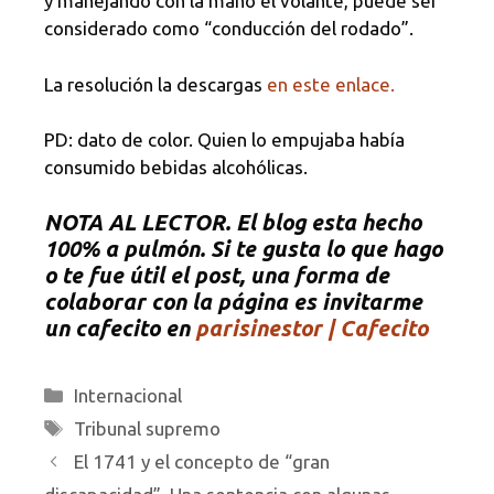
y manejando con la mano el volante, puede ser
considerado como “conducción del rodado”.
La resolución la descargas
en este enlace.
PD: dato de color. Quien lo empujaba había
consumido bebidas alcohólicas.
NOTA AL LECTOR. El blog esta hecho
100% a pulmón. Si te gusta lo que hago
o te fue útil el post, una forma de
colaborar con la página es invitarme
un cafecito en
parisinestor | Cafecito
Categorías
Internacional
Etiquetas
Tribunal supremo
El 1741 y el concepto de “gran