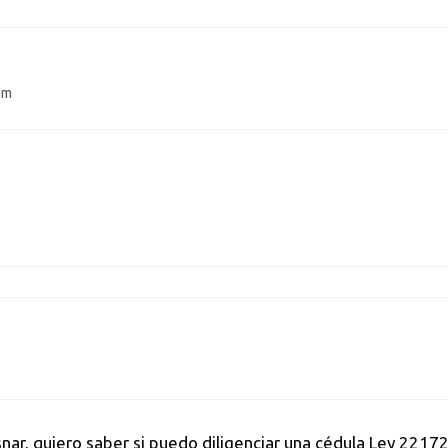
pm
ar, quiero saber si puedo diligenciar una cédula Ley 22172 