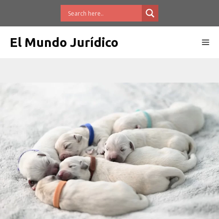
Saltar
al
contenido
El Mundo Jurídico
Me