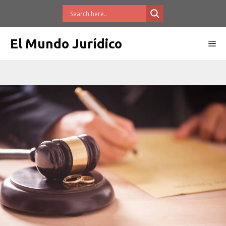
Saltar
al
contenido
El Mundo Jurídico
Me