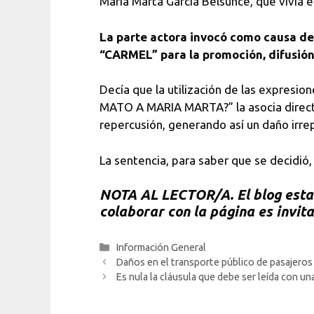
María Marta García Belsunce, que vivía e
La parte actora invocó como causa de
“CARMEL” para la promoción, difusión y
Decía que la utilización de las expres
MATO A MARIA MARTA?” la asocia directam
repercusión, generando así un daño irre
La sentencia, para saber que se decidió
NOTA AL LECTOR/A. El blog esta h
colaborar con la página es invit
Categorías
Información General
Daños en el transporte público de pasajeros y
Es nula la cláusula que debe ser leída con una