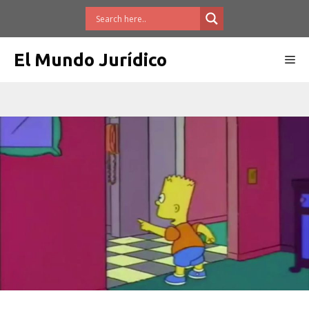
Saltar
al
contenido
El Mundo Jurídico
Me