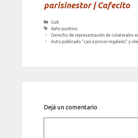
parisinestor | Cafecito
Categorías
Civil
Etiquetas
daño punitivo
Derecho de representación de colaterales en
Auto publicado “casi a precio regalado” y clie
Dejá un comentario
Comentario