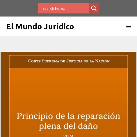
Saltar
al
contenido
El Mundo Jurídico
Me