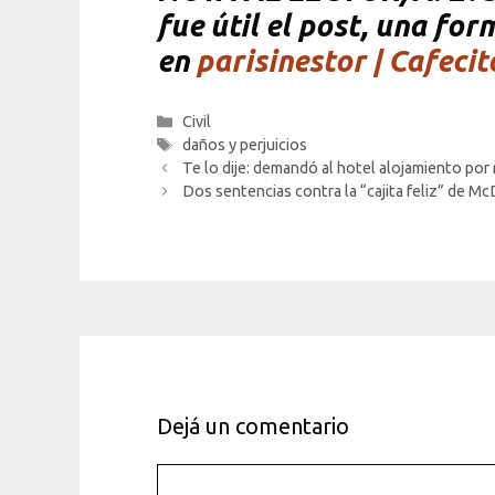
fue útil el post, una fo
en
parisinestor | Cafecit
Categorías
Civil
Etiquetas
daños y perjuicios
Te lo dije: demandó al hotel alojamiento por 
Dos sentencias contra la “cajita feliz” de Mc
Dejá un comentario
Comentario