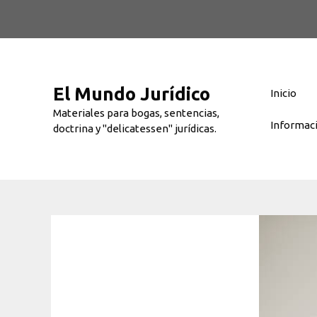
Saltar
al
contenido
El Mundo Jurídico
Inicio
Materiales para bogas, sentencias,
Informac
doctrina y "delicatessen" jurídicas.