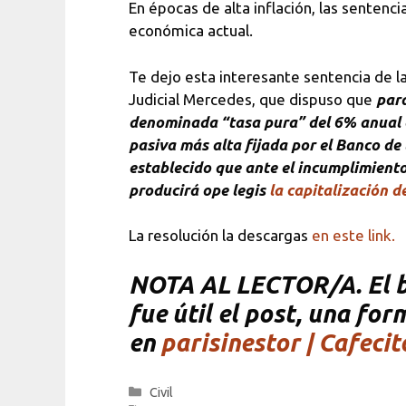
En épocas de alta inflación, las sentenci
económica actual.
Te dejo esta interesante sentencia de l
Judicial Mercedes, que dispuso que
para
denominada “tasa pura” del 6% anual entr
pasiva más alta fijada por el Banco de 
establecido que ante el incumplimiento 
producirá ope legis
la capitalización d
La resolución la descargas
en este link.
NOTA
AL LECTOR/A. El bl
fue útil el post, una fo
en
parisinestor | Cafecit
Categorías
Civil