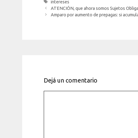
Etiquetas
intereses
ATENCIÓN, que ahora somos Sujetos Obligado
Amparo por aumento de prepagas: si acumulan 
Dejá un comentario
Comentario