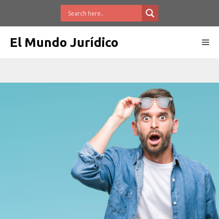
Saltar
al
contenido
El Mundo Jurídico
Me