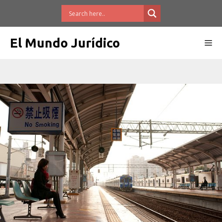
Saltar
al
contenido
El Mundo Jurídico
Me