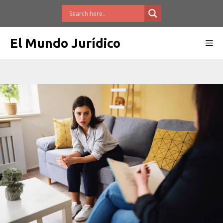
Saltar
al
contenido
El Mundo Jurídico
Me