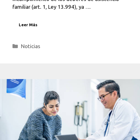
familiar (art. 1, Ley 13.994), ya …
Leer Más
Categorías
Noticias