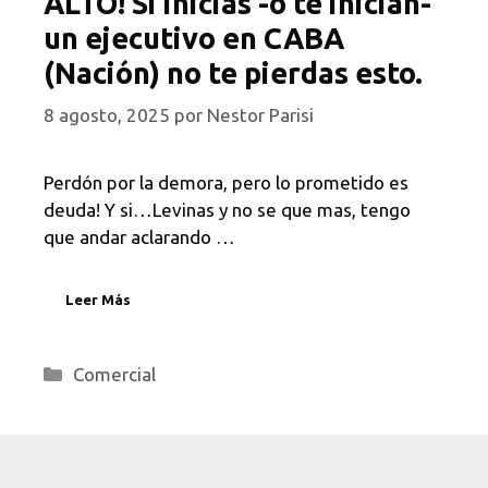
ALTO! Si inicias -o te inician-
un ejecutivo en CABA
(Nación) no te pierdas esto.
8 agosto, 2025
por
Nestor Parisi
Perdón por la demora, pero lo prometido es
deuda! Y si…Levinas y no se que mas, tengo
que andar aclarando …
Leer Más
Categorías
Comercial