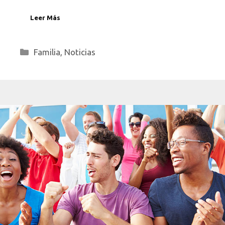
Leer Más
Categorías
Familia
,
Noticias