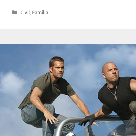
Categorías
Civil
,
Familia