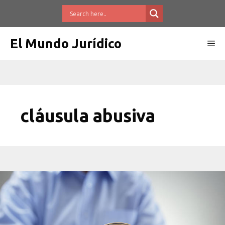
Saltar
al
contenido
El Mundo Jurídico
Me
cláusula abusiva