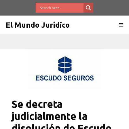
Saltar
al
contenido
El Mundo Jurídico
Me
Se decreta
judicialmente la
disolución de Escudo