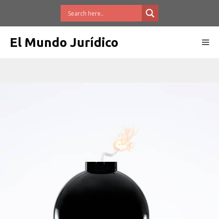
Saltar
al
contenido
El Mundo Jurídico
Me