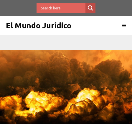
Saltar
al
contenido
El Mundo Jurídico
Me