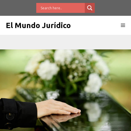
Saltar
al
contenido
El Mundo Jurídico
Me