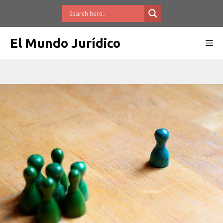
Saltar
al
contenido
El Mundo Jurídico
Me