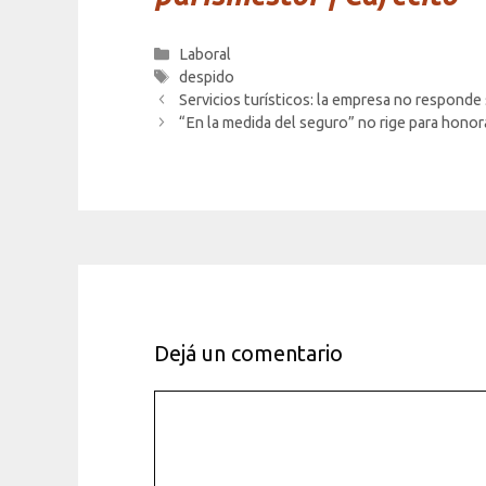
Categorías
Laboral
Etiquetas
despido
Servicios turísticos: la empresa no responde 
“En la medida del seguro” no rige para honorar
Dejá un comentario
Comentario