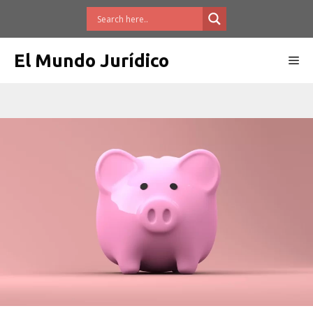
Saltar
al
contenido
El Mundo Jurídico
Me