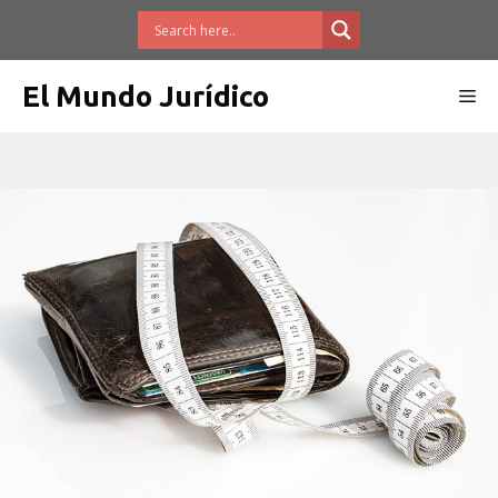
Saltar
al
contenido
El Mundo Jurídico
Me