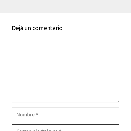
Dejá un comentario
Comentario
Nombre
Correo