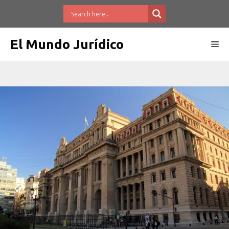
Saltar
al
contenido
El Mundo Jurídico
Me