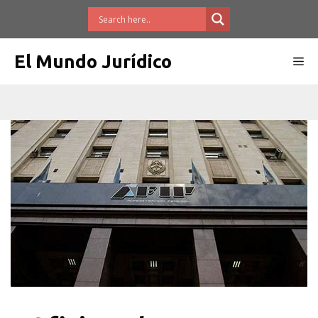
Saltar
al
contenido
El Mundo Jurídico
Me