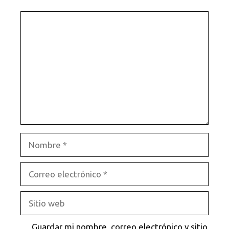
Comentario
Nombre
Correo
electrónico
Sitio
web
Guardar mi nombre, correo electrónico y sitio