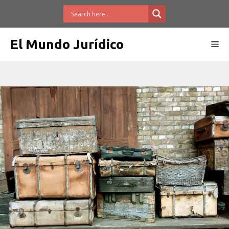
Saltar
al
contenido
El Mundo Jurídico
Me