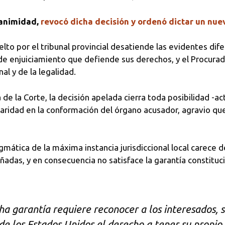
unanimidad,
revocó dicha decisión y ordenó dictar un nuev
to por el tribunal provincial desatiende las evidentes difer
e enjuiciamiento que defiende sus derechos, y el Procurado
al y de la legalidad.
de la Corte, la decisión apelada cierra toda posibilidad -ac
ularidad en la conformación del órgano acusador, agravio q
ática de la máxima instancia jurisdiccional local carece 
eñadas, y en consecuencia no satisface la garantía constitu
ha garantía requiere reconocer a los interesados, s
e los Estados Unidos el derecho a tener su propio “