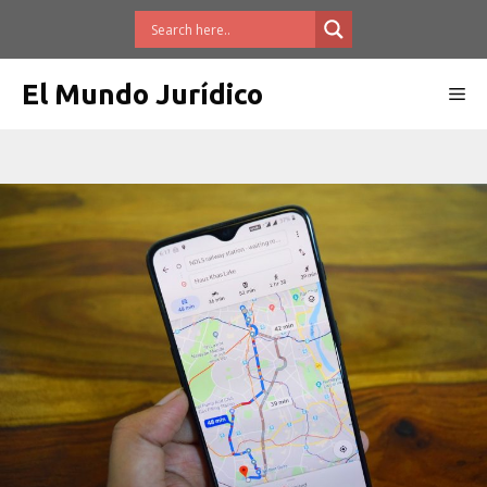
Saltar
al
contenido
El Mundo Jurídico
Me