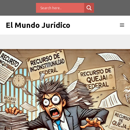
Saltar
al
contenido
El Mundo Jurídico
Me