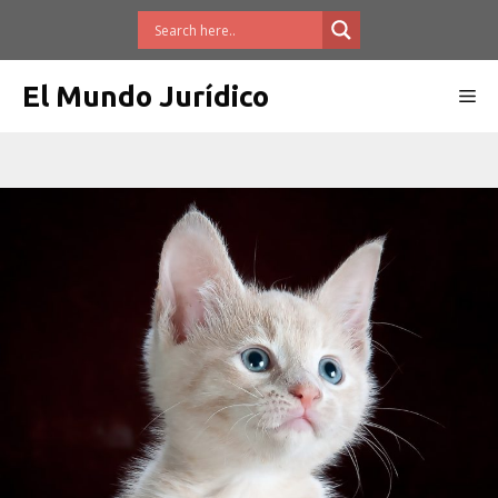
Saltar
al
contenido
El Mundo Jurídico
Me