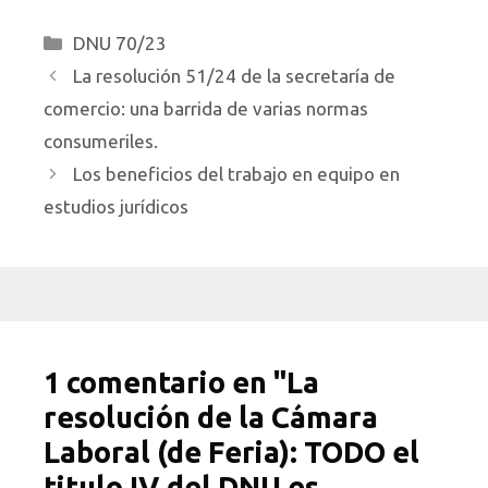
Categorías
DNU 70/23
La resolución 51/24 de la secretaría de
comercio: una barrida de varias normas
consumeriles.
Los beneficios del trabajo en equipo en
estudios jurídicos
1 comentario en "La
resolución de la Cámara
Laboral (de Feria): TODO el
titulo IV del DNU es