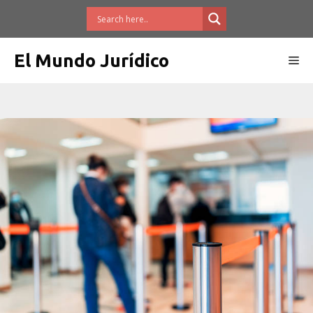
Saltar
al
contenido
El Mundo Jurídico
Me