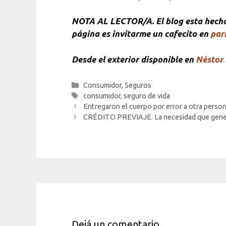
NOTA AL LECTOR/A. El blog esta hecho 1
página es invitarme un cafecito en
pari
Desde el exterior disponible en
Néstor 
Categorías
Consumidor
,
Seguros
Etiquetas
consumidor
,
seguro de vida
Entregaron el cuerpo por error a otra perso
CRÉDITO PREVIAJE. La necesidad que genere
Dejá un comentario