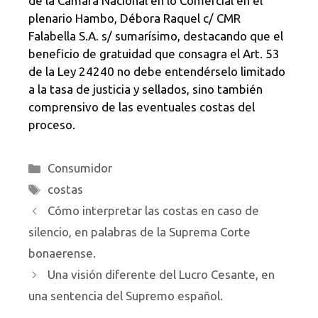
de la Camara Nacional en lo Comercial en el
plenario Hambo, Débora Raquel c/ CMR
Falabella S.A. s/ sumarísimo, destacando que el
beneficio de gratuidad que consagra el Art. 53
de la Ley 24240 no debe entendérselo limitado
a la tasa de justicia y sellados, sino también
comprensivo de las eventuales costas del
proceso.
Categorías
Consumidor
Etiquetas
costas
Cómo interpretar las costas en caso de
silencio, en palabras de la Suprema Corte
bonaerense.
Una visión diferente del Lucro Cesante, en
una sentencia del Supremo español.