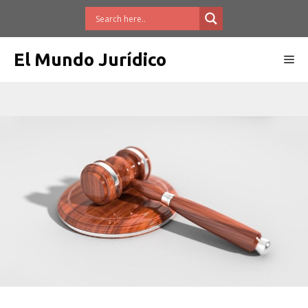
Saltar
al
contenido
El Mundo Jurídico
Me