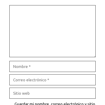
Comentario
Nombre
Correo
electrónico
Sitio
web
Guardar mi nombre, correo electrónico y sitio