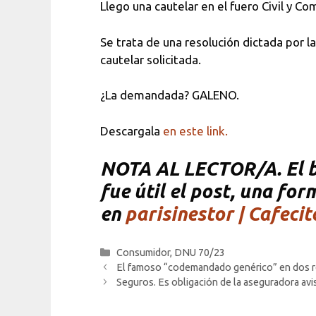
Llego una cautelar en el fuero Civil y C
Se trata de una resolución dictada por l
cautelar solicitada.
¿La demandada? GALENO.
Descargala
en este link.
NOTA
AL LECTOR/A. El bl
fue útil el post, una fo
en
parisinestor | Cafecit
Categorías
Consumidor
,
DNU 70/23
El famoso “codemandado genérico” en dos re
Seguros. Es obligación de la aseguradora avis