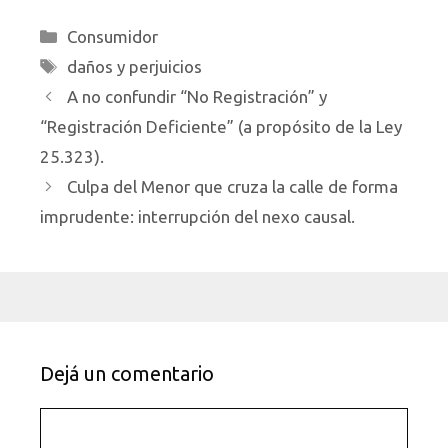
Categorías
Consumidor
Etiquetas
daños y perjuicios
A no confundir “No Registración” y
“Registración Deficiente” (a propósito de la Ley
25.323).
Culpa del Menor que cruza la calle de forma
imprudente: interrupción del nexo causal.
Dejá un comentario
Comentario