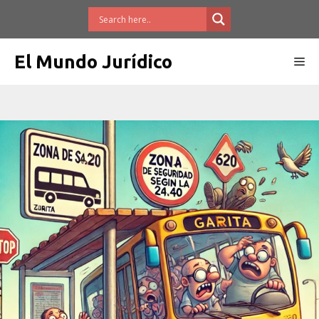
Saltar
al
contenido
El Mundo Jurídico
Me