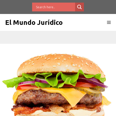
Saltar
al
contenido
El Mundo Jurídico
Me