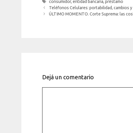
Etiquetas
consumidor
,
entidad bancaria
,
préstamo
Teléfonos Celulares: portabilidad, cambios y
ÚLTIMO MOMENTO. Corte Suprema: las costas
Dejá un comentario
Comentario