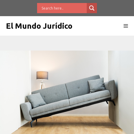
Saltar
al
contenido
El Mundo Jurídico
Me