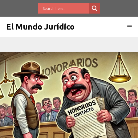
Saltar
al
contenido
El Mundo Jurídico
Me